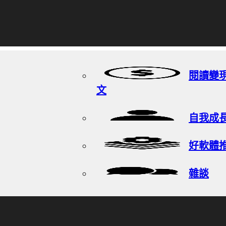
閱讀變
文
自我成
好軟體
雜談