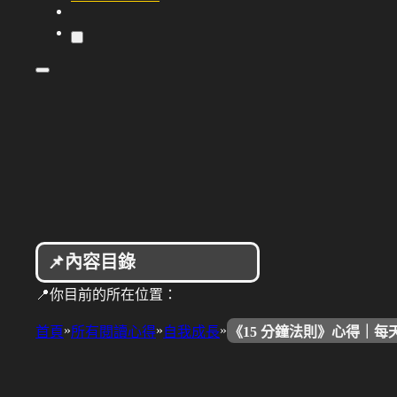
📌內容目錄
📍你目前的所在位置：
»
»
»
首頁
所有閱讀心得
自我成長
《15 分鐘法則》心得｜每