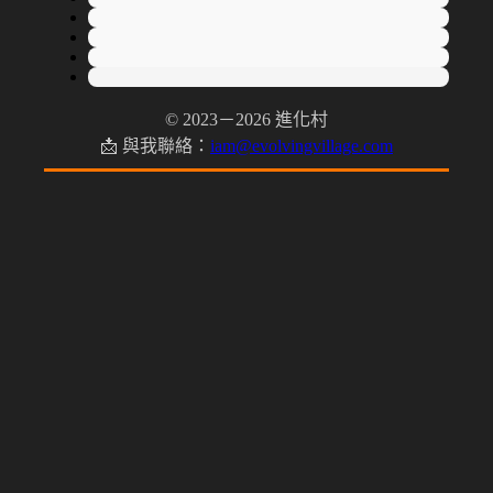
© 2023－2026 進化村
📩 與我聯絡：
iam@evolvingvillage.com