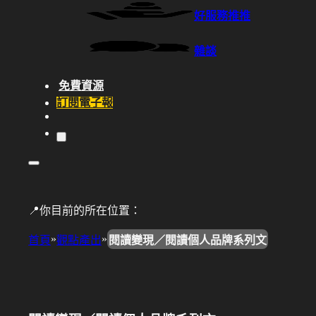
好服務推推
雜談
免費資源
訂閱電子報
📍你目前的所在位置：
»
»
首頁
觀點產出
閱讀變現／閱讀個人品牌系列文