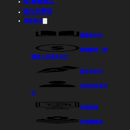
🎧 聽書進化
進化村學院
觀點產出
閱讀系列文
閱讀變現／閱
讀個人品牌系列文
寫作系列文
自我成長系列
文
好課推推
好軟體推推