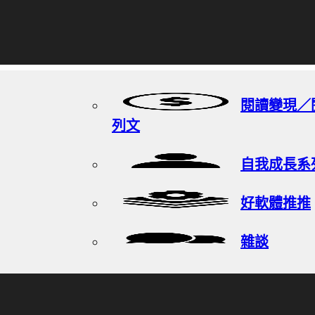
閱讀變現／
列文
自我成長系
好軟體推推
雜談