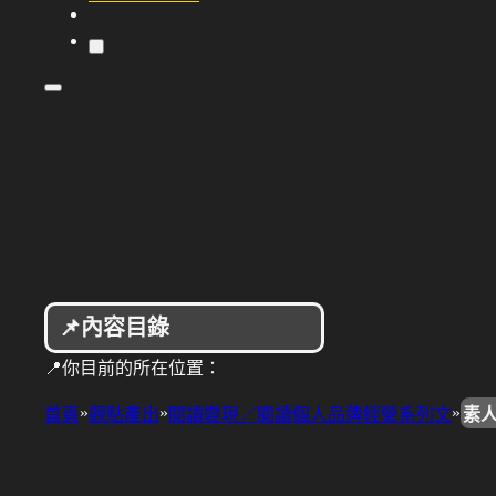
📌內容目錄
📍你目前的所在位置：
»
»
»
首頁
觀點產出
閱讀變現／閱讀個人品牌經營系列文
素人