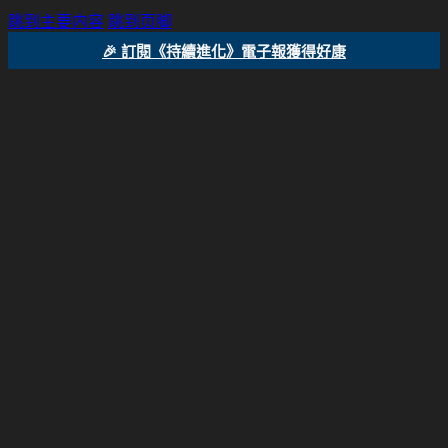
跳到主要内容
跳到页脚
🎉 訂閱《持續進化》電子報獲得好康