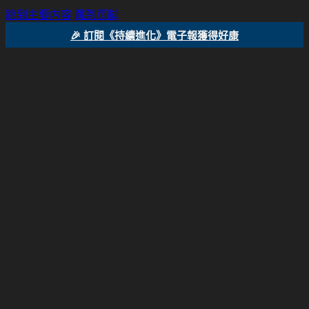
跳到主要内容
跳到页脚
🎉 訂閱《持續進化》電子報獲得好康