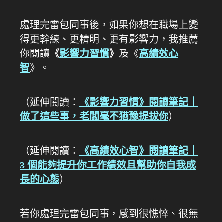
處理完雷包同事後，如果你想在職場上變
得更幹練、更精明、更有影響力，我推薦
你閱讀
《
影響力習慣
》
及《
高績效心
智
》。
（延伸閱讀：
《影響力習慣》閱讀筆記｜
做了這些事，老闆毫不猶豫提拔你
）
（延伸閱讀：
《高績效心智》閱讀筆記｜
3 個能夠提升你工作績效且幫助你自我成
長的心態
）
若你處理完雷包同事，感到很憔悴、很無