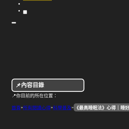
📌內容目錄
📍你目前的所在位置：
»
»
»
首頁
所有閱讀心得
科學普及
《最高睡眠法》心得｜睡好