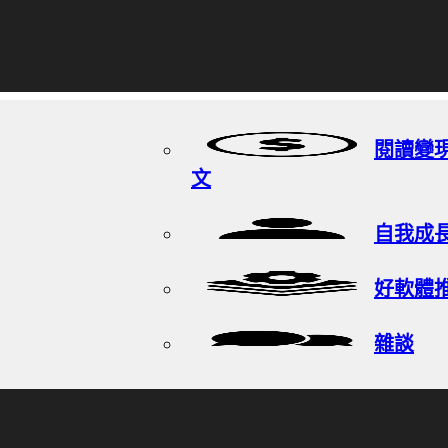
閱讀變
文
自我成
好軟體
雜談