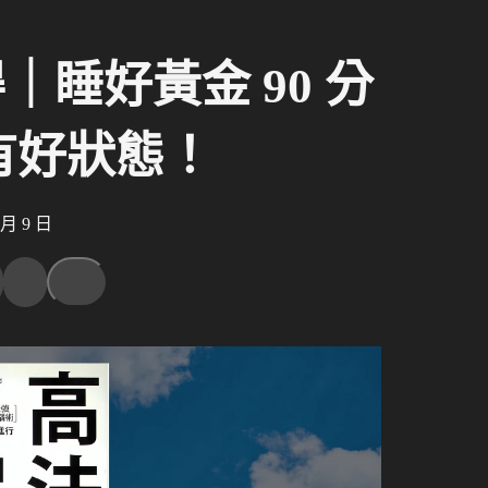
睡好黃金 90 分
有好狀態！
月 9 日