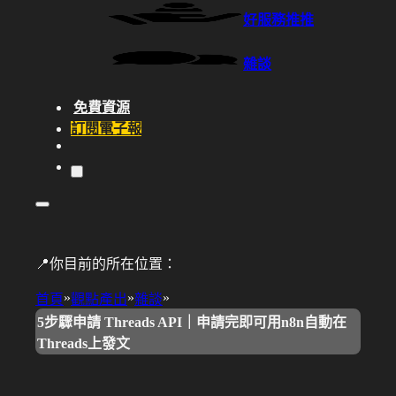
好服務推推
雜談
免費資源
訂閱電子報
📍你目前的所在位置：
»
»
»
首頁
觀點產出
雜談
5步驟申請 Threads API｜申請完即可用n8n自動在
Threads上發文