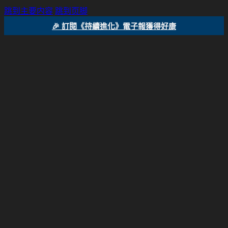
跳到主要内容
跳到页脚
🎉 訂閱《持續進化》電子報獲得好康