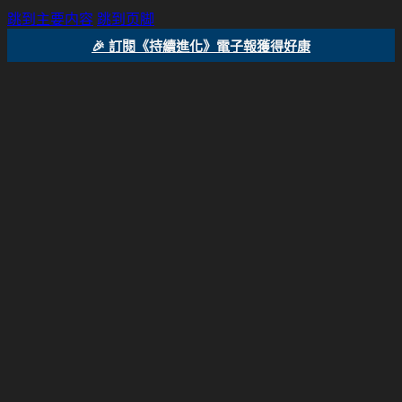
跳到主要内容
跳到页脚
🎉 訂閱《持續進化》電子報獲得好康