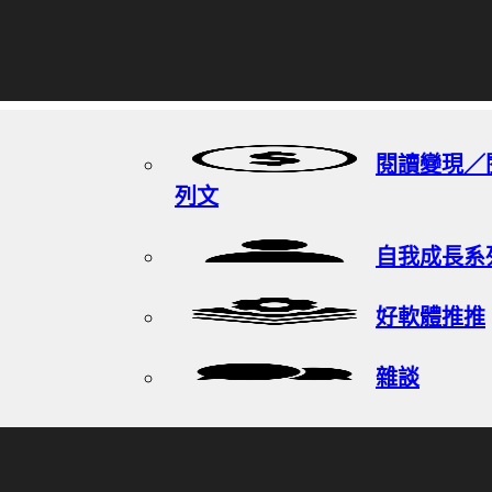
閱讀變現／
列文
自我成長系
好軟體推推
雜談