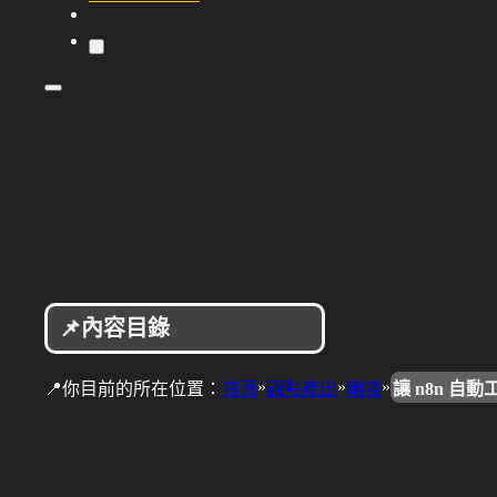
📌內容目錄
»
»
»
📍你目前的所在位置：
首頁
觀點產出
雜談
讓 n8n 自