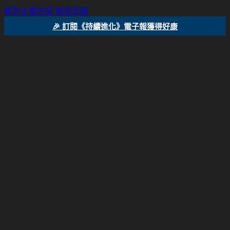
跳到主要内容
跳到页脚
🎉 訂閱《持續進化》電子報獲得好康