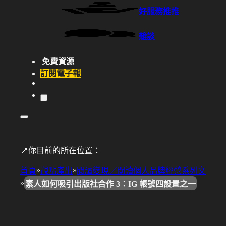
好服務推推
雜談
免費資源
訂閱電子報
📍你目前的所在位置：
»
»
首頁
觀點產出
閱讀變現／閱讀個人品牌經營系列文
»
素人如何吸引出版社合作 3：IG 帳號四設置之一