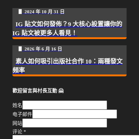
▋ 2024 年 10 月 31 日
IG 貼文如何發佈？9 大核心設置讓你的
IG 貼文被更多人看見！
▋ 2026 年 6 月 16 日
素人如何吸引出版社合作 10：兩種發文
頻率
歡迎留言與村長互動 🤗
姓名
电子邮件
网站
评论
*