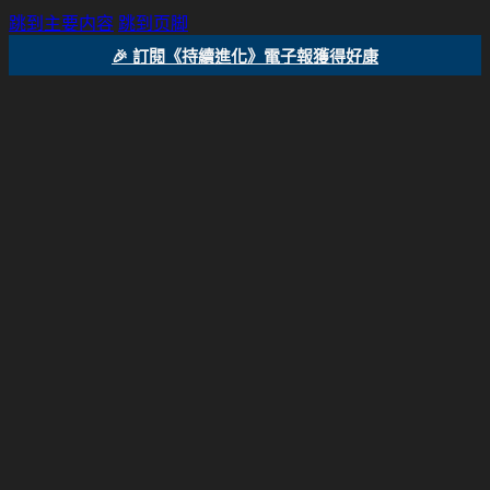
跳到主要内容
跳到页脚
🎉 訂閱《持續進化》電子報獲得好康