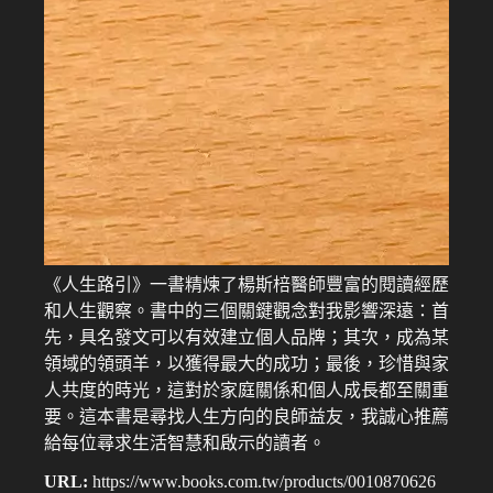
《人生路引》一書精煉了楊斯棓醫師豐富的閱讀經歷
和人生觀察。書中的三個關鍵觀念對我影響深遠：首
先，具名發文可以有效建立個人品牌；其次，成為某
領域的領頭羊，以獲得最大的成功；最後，珍惜與家
人共度的時光，這對於家庭關係和個人成長都至關重
要。這本書是尋找人生方向的良師益友，我誠心推薦
給每位尋求生活智慧和啟示的讀者。
URL:
https://www.books.com.tw/products/0010870626