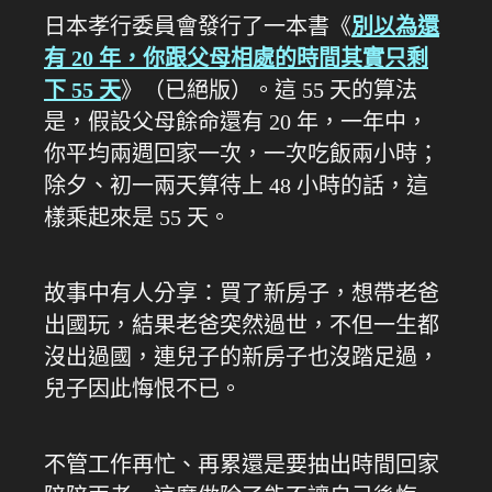
日本孝行委員會發行了一本書《
別以為還
有 20 年，你跟父母相處的時間其實只剩
下 55 天
》（已絕版）。這 55 天的算法
是，假設父母餘命還有 20 年，一年中，
你平均兩週回家一次，一次吃飯兩小時；
除夕、初一兩天算待上 48 小時的話，這
樣乘起來是 55 天。
故事中有人分享：買了新房子，想帶老爸
出國玩，結果老爸突然過世，不但一生都
沒出過國，連兒子的新房子也沒踏足過，
兒子因此悔恨不已。
不管工作再忙、再累還是要抽出時間回家