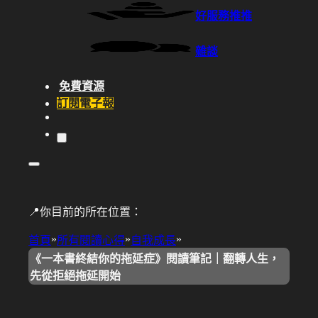
好服務推推
雜談
免費資源
訂閱電子報
📍你目前的所在位置：
»
»
»
首頁
所有閱讀心得
自我成長
《一本書終結你的拖延症》閱讀筆記｜翻轉人生，
先從拒絕拖延開始