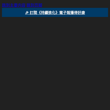
跳到主要内容
跳到页脚
🎉 訂閱《持續進化》電子報獲得好康