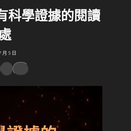
有科學證據的閱讀
處
 月 5 日