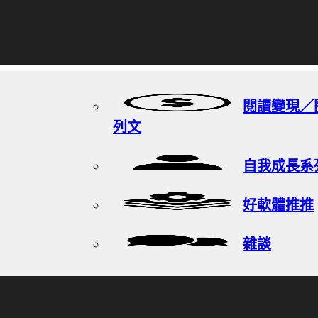
閱讀變現／
列文
自我成長系
好軟體推推
雜談