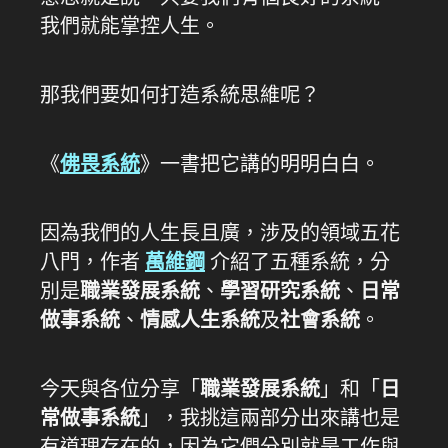
我們就能掌控人生。
那我們要如何打造系統思維呢？
《
佛畏系統
》一書把它講的明明白白。
因為我們的人生長且廣，涉及的領域五花
八門，作者
萬維鋼
介紹了五種系統，分
別是
職業發展系統
、
學習研究系統
、
日常
做事系統
、
情感人生系統
及
社會系統
。
今天與各位分享「
職業發展系統
」和「
日
常做事系統
」，我挑這兩部分出來講也是
有道理存在的，因為它們分別就是工作與