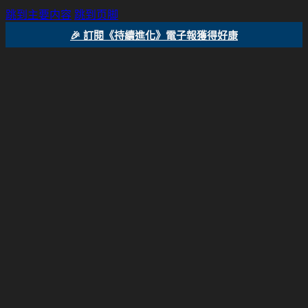
跳到主要内容
跳到页脚
🎉 訂閱《持續進化》電子報獲得好康