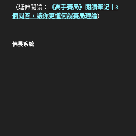
（延伸閱讀：
《高手賽局》閱讀筆記｜3
個問答，讓你更懂何謂賽局理論
）
佛畏系統