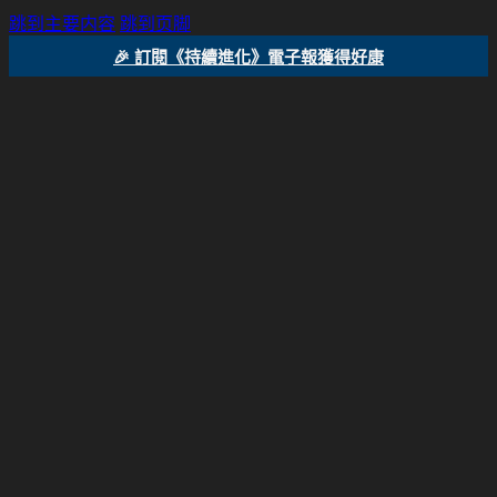
跳到主要内容
跳到页脚
🎉 訂閱《持續進化》電子報獲得好康