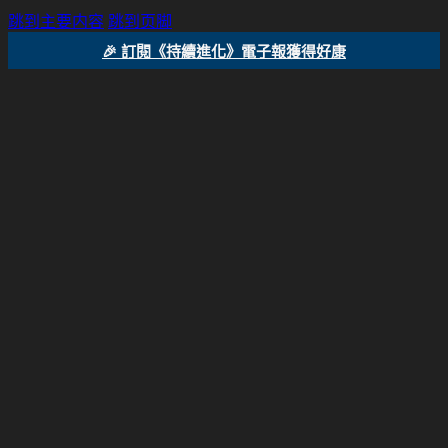
跳到主要内容
跳到页脚
🎉 訂閱《持續進化》電子報獲得好康