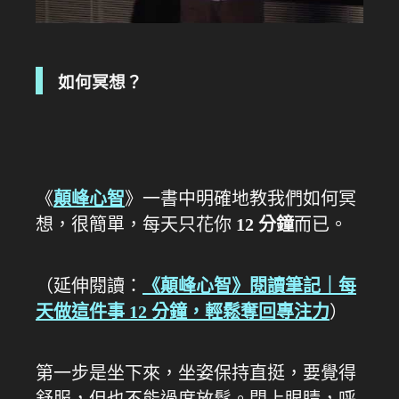
如何冥想？
《
顛峰心智
》一書中明確地教我們如何冥
想，很簡單，每天只花你
12 分鐘
而已。
（延伸閱讀：
《顛峰心智》閱讀筆記｜每
天做這件事 12 分鐘，輕鬆奪回專注力
）
第一步是坐下來，坐姿保持直挺，要覺得
舒服，但也不能過度放鬆。閉上眼睛，呼