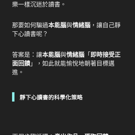
樂一樣沉迷於讀書。
那要如何騙過
本能腦
與
情緒腦
，讓自己靜
下心讀書呢？
答案是：讓
本能腦
與
情緒腦
「
即時接受正
面回饋
」，如此就能愉悅地朝著目標邁
進。
靜下心讀書的科學化策略