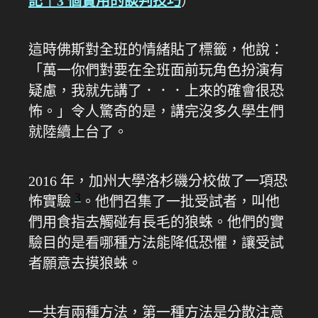
記｜3 個實用的談判技巧
）
這時佛斯對全班的情緒貼了標籤，他說：
「萬一你們對要在全班面前玩角色扮演有
疑慮，我就先講了．．．上來的確會很恐
怖。」令人驚奇的是，講完沒多久學生們
就陸續上台了。
2016 年，加州大學洛杉磯分校做了一項恐
3
怖實驗
。他們召集了一批受試者，叫他
們用食指去觸碰有長毛的狼蛛。他們的實
驗目的是看哪種方法能降低恐懼，讓受試
者願意去摸狼蛛。
一共有兩種方法，第一種方法是分散注意