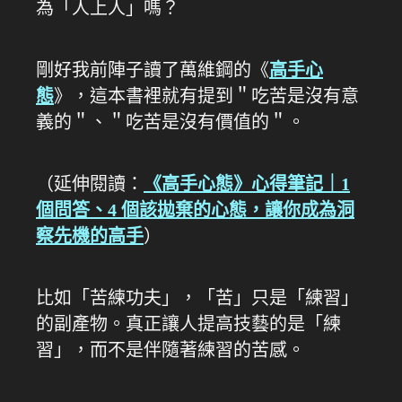
為「人上人」嗎？
剛好我前陣子讀了萬維鋼的《
高手心
態
》，這本書裡就有提到＂吃苦是沒有意
義的＂、＂吃苦是沒有價值的＂。
（延伸閱讀：
《高手心態》心得筆記｜1
個問答、4 個該拋棄的心態，讓你成為洞
察先機的高手
）
比如「苦練功夫」，「苦」只是「練習」
的副產物。真正讓人提高技藝的是「練
習」，而不是伴隨著練習的苦感。