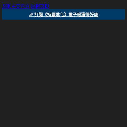
跳到主要内容
跳到页脚
🎉 訂閱《持續進化》電子報獲得好康