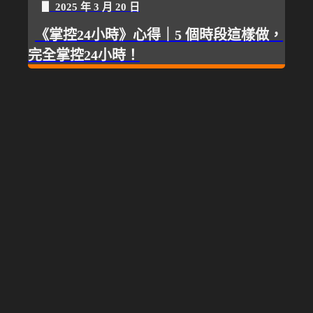
▋ 2025 年 3 月 20 日
《掌控24小時》心得｜5 個時段這樣做，
完全掌控24小時！