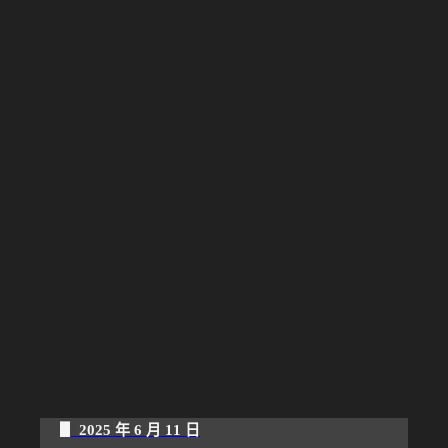
▋ 2025 年 6 月 11 日