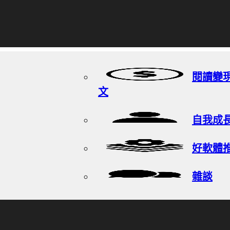
閱讀變
文
自我成
好軟體
雜談