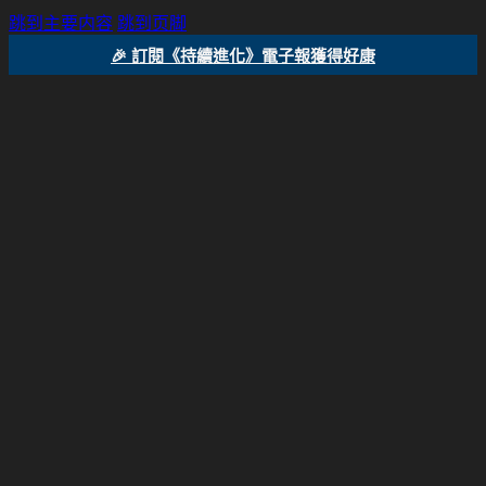
跳到主要内容
跳到页脚
🎉 訂閱《持續進化》電子報獲得好康