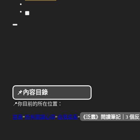
📌內容目錄
📍你目前的所在位置：
»
»
»
首頁
所有閱讀心得
自我成長
《泛蠢》閱讀筆記｜3 個