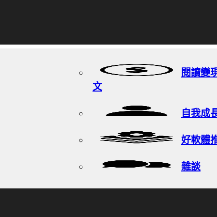
閱讀變
文
自我成
好軟體
雜談